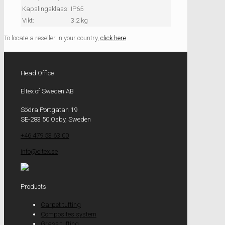
Kapslingsklass:
IP65
Vikt:
3.2 kg
To locate a reseller in your country,
click here
Head Office
Eltex of Sweden AB
Södra Portgatan 19
SE-283 50 Osby, Sweden
+46 479 53 63 00
info@eltex.se
Products
Carpet tufting
Composites system
Grass tufting