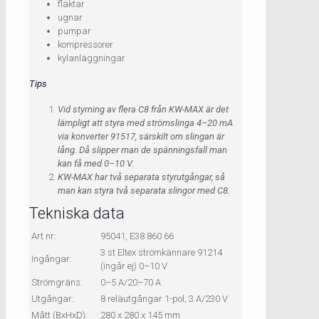
fläktar
ugnar
pumpar
kompressorer
kylanläggningar
Tips
Vid styrning av flera C8 från KW-MAX är det
lämpligt att styra med strömslinga 4–20 mA
via konverter 91517, särskilt om slingan är
lång. Då slipper man de spänningsfall man
kan få med 0–10 V.
KW-MAX har två separata styrutgångar, så
man kan styra två separata slingor med C8.
Tekniska data
Art nr:
95041, E38 860 66
3 st Eltex strömkännare 91214
Ingångar:
(ingår ej) 0–10 V
Strömgräns:
0–5 A/20–70 A
Utgångar:
8 reläutgångar 1-pol, 3 A/230 V
Mått (BxHxD):
280 x 280 x 145 mm